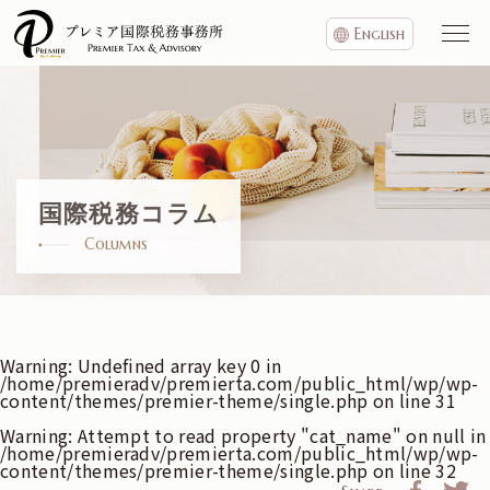
English
国際税務コラム
Columns
Warning
: Undefined array key 0 in
/home/premieradv/premierta.com/public_html/wp/wp-
content/themes/premier-theme/single.php
on line
31
Warning
: Attempt to read property "cat_name" on null in
/home/premieradv/premierta.com/public_html/wp/wp-
content/themes/premier-theme/single.php
on line
32