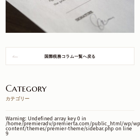
国際税務コラム一覧へ戻る
Category
カテゴリー
Warning
: Undefined array key 0 in
/home/premieradv/premierta.com/public_html/wp/wp
content/themes/premier-theme/sidebar.php
on line
9