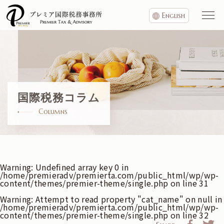
English
国際税務コラム
Columns
Warning
: Undefined array key 0 in
/home/premieradv/premierta.com/public_html/wp/wp-
content/themes/premier-theme/single.php
on line
31
Warning
: Attempt to read property "cat_name" on null in
/home/premieradv/premierta.com/public_html/wp/wp-
content/themes/premier-theme/single.php
on line
32