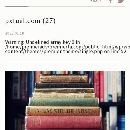
Share
pxfuel.com (27)
2022.01.10
Warning
: Undefined array key 0 in
/home/premieradv/premierta.com/public_html/wp/wp
content/themes/premier-theme/single.php
on line
52