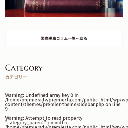
国際税務コラム一覧へ戻る
Category
カテゴリー
Warning
: Undefined array key 0 in
/home/premieradv/premierta.com/public_html/wp/wp
content/themes/premier-theme/sidebar.php
on line
9
Warning
: Attempt to read property
"category_parent" on null in
/home/premieradv/premierta.com/public_html/wp/wp