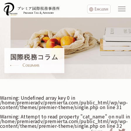
English
国際税務コラム
Columns
Warning
: Undefined array key 0 in
/home/premieradv/premierta.com/public_html/wp/wp-
content/themes/premier-theme/single.php
on line
31
Warning
: Attempt to read property "cat_name" on null in
/home/premieradv/premierta.com/public_html/wp/wp-
content/themes/premier-theme/single.php
on line
32