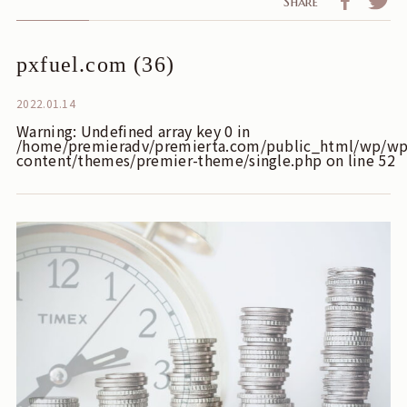
Share
pxfuel.com (36)
2022.01.14
Warning
: Undefined array key 0 in
/home/premieradv/premierta.com/public_html/wp/wp
content/themes/premier-theme/single.php
on line
52