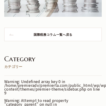
国際税務コラム一覧へ戻る
Category
カテゴリー
Warning
: Undefined array key 0 in
/home/premieradv/premierta.com/public_html/wp/wp
content/themes/premier-theme/sidebar.php
on line
9
Warning
: Attempt to read property
"category_parent" on null in