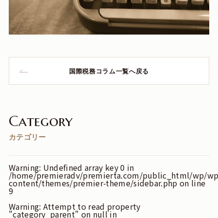
国際税務コラム一覧へ戻る
Category
カテゴリー
Warning
: Undefined array key 0 in
/home/premieradv/premierta.com/public_html/wp/wp
content/themes/premier-theme/sidebar.php
on line
9
Warning
: Attempt to read property
"category_parent" on null in