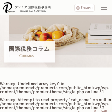
English
国際税務コラム
Columns
Warning
: Undefined array key 0 in
/home/premieradv/premierta.com/public_html/wp/wp-
content/themes/premier-theme/single.php
on line
31
Warning
: Attempt to read property "cat_name" on null in
/home/premieradv/premierta.com/public_html/wp/wp-
content/themes/premier-theme/single.php
on line
32