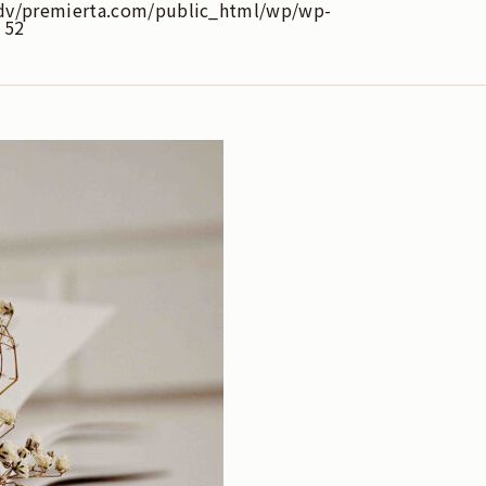
dv/premierta.com/public_html/wp/wp-
e
52