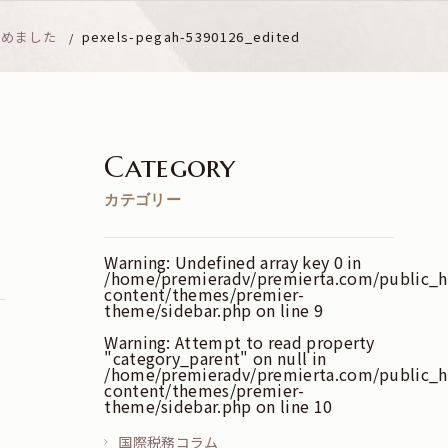
務めました
pexels-pegah-5390126_edited
Category
カテゴリー
Warning
: Undefined array key 0 in
/home/premieradv/premierta.com/public_
content/themes/premier-
theme/sidebar.php
on line
9
Warning
: Attempt to read property
"category_parent" on null in
/home/premieradv/premierta.com/public_
content/themes/premier-
theme/sidebar.php
on line
10
国際税務コラム