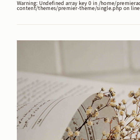
Warning
: Undefined array key 0 in
/home/premiera
content/themes/premier-theme/single.php
on lin