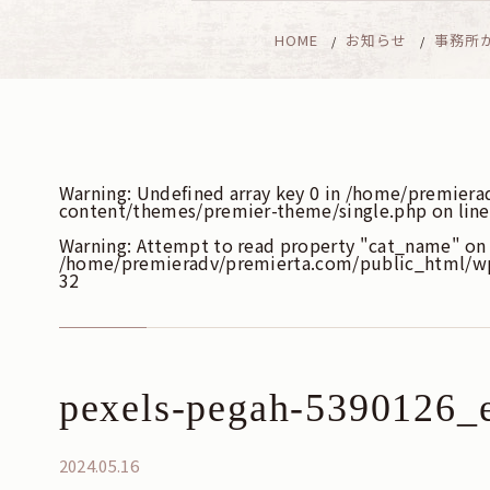
HOME
お知らせ
事務所
Warning
: Undefined array key 0 in
/home/premiera
content/themes/premier-theme/single.php
on lin
Warning
: Attempt to read property "cat_name" on 
/home/premieradv/premierta.com/public_html/w
32
pexels-pegah-5390126_e
2024.05.16