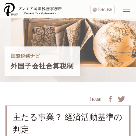
English
国際税務ナビ
外国子会社合算税制
Share
主たる事業？ 経済活動基準の
判定