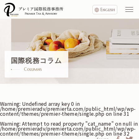
English
国際税務コラム
Columns
Warning
: Undefined array key 0 in
/home/premieradv/premierta.com/public_html/wp/wp-
content/themes/premier-theme/single.php
on line
31
Warning
: Attempt to read property "cat_name" on null in
/home/premieradv/premierta.com/public_html/wp/wp-
content/themes/premier-theme/single.php
on line
32