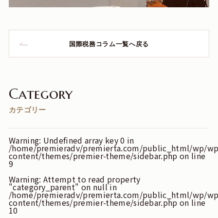
国際税務コラム一覧へ戻る
Category
カテゴリー
Warning
: Undefined array key 0 in
/home/premieradv/premierta.com/public_html/wp/wp
content/themes/premier-theme/sidebar.php
on line
9
Warning
: Attempt to read property
"category_parent" on null in
/home/premieradv/premierta.com/public_html/wp/wp
content/themes/premier-theme/sidebar.php
on line
10